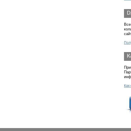
D
Все
кол
сай
Пол
К
При
Пар
инф
Как