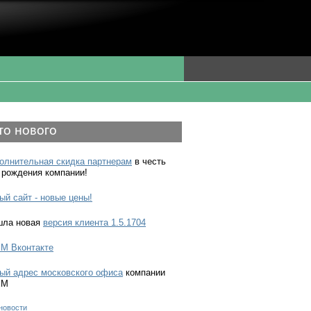
то нового
олнительная скидка партнерам
в честь
 рождения компании!
ый сайт - новые цены!
ла новая
версия клиента 1.5.1704
M Вконтакте
ый адрес московского офиса
компании
EM
новости