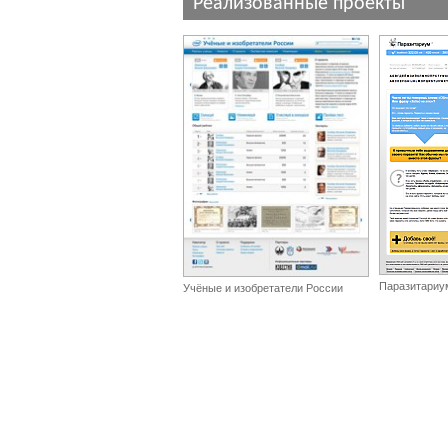
Реализованные проекты
Паразитариу
Учёные и изобретатели России