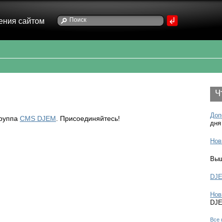
ения сайтом
Ч
Доп
группа
CMS DJEM
. Присоединяйтесь!
дня
Нов
Выш
DJE
Нов
DJ
Все 