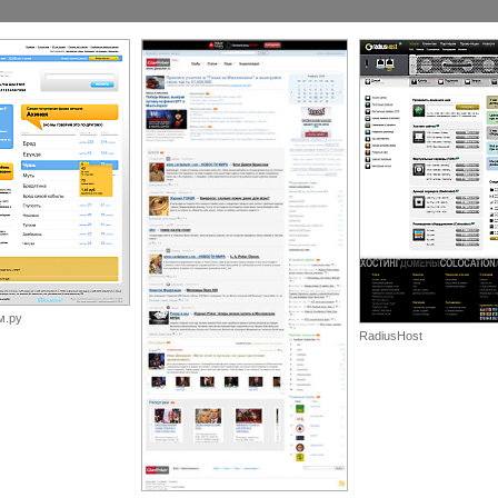
м.ру
RadiusHost