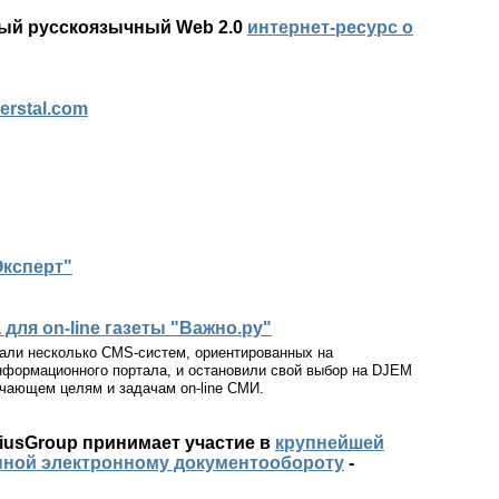
ый русскоязычный Web 2.0
интернет-ресурс о
erstal.com
Эксперт"
для on-line газеты "Важно.ру"
вали несколько CMS-систем, ориентированных на
формационного портала, и остановили свой выбор на DJEM
ечающем целям и задачам on-line СМИ.
diusGroup принимает участие в
крупнейшей
нной электронному документообороту
-