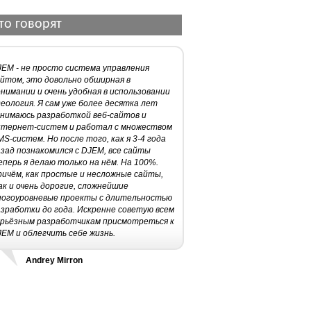
то говорят
JEM - не просто система управления
йтом, это довольно обширная в
нимании и очень удобная в использовании
еология. Я сам уже более десятка лет
анимаюсь разработкой веб-сайтов и
нтернет-систем и работал с множеством
S-систем. Но после того, как я 3-4 года
зад познакомился с DJEM, все сайты
перь я делаю только на нём. На 100%.
ричём, как простые и несложные сайты,
к и очень дорогие, сложнейшие
ногоуровневые проекты с длительностью
зработки до года. Искренне советую всем
ерьёзным разработчикам присмотреться к
EM и облегчить себе жизнь.
Andrey Mirron