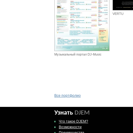
VERTU
Музыкальный портал DJ-Music
Все портфолио
Узнать
DJEM
Что такое DJEM?
Возможности
Преимущества