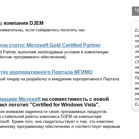
Ч
а
компании DJEM
нимательны, если собираетесь посетить нас.
D
са
по
ла статус Microsoft Gold Certified Partner
ид
з
ied Partner, выполнив необходимые условия в компетенции
аботчик программного обеспечения).
и
CM
на
отку корпоративного Портала МГИМО
те
П
ый тендер на разработку и внедрение корпоративного Портала
та
м
ра
кацию Microsoft
на совместимость с новой
с
 логотип "Certified for Windows Vista".
DJ
ное внимание надежности своих программных продуктов.
 стабильной работы комплекса DJEM на компьютере
soft. Кроме того, она свидетельствует о том, что комплекс
еменному программному обеспечению и соответствует мировым