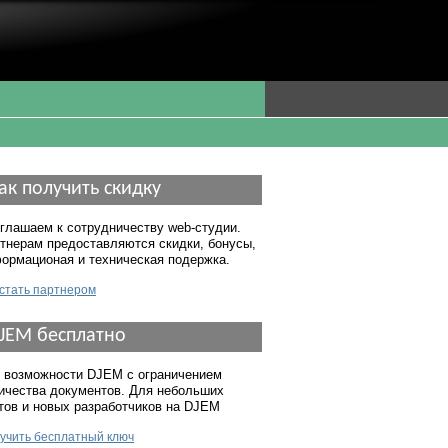
ак получить скидку
глашаем к сотрудничеству web-студии.
тнерам предоставляются скидки, бонусы,
ормационая и техническая подержка.
 стать партнером
JEM бесплатно
 возможности DJEM с ограничением
ичества документов. Для небольших
тов и новых разработчиков на DJEM
учить бесплатный ключ