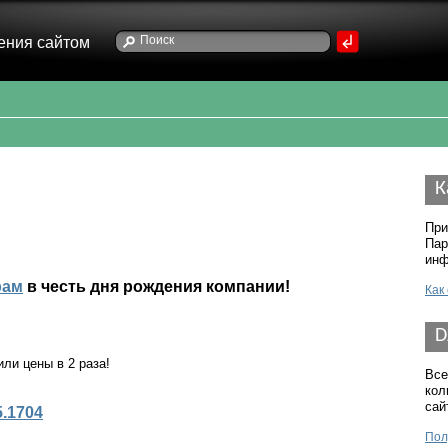
ения сайтом
К
и
При
Пар
инф
рам
в честь дня рождения компании!
Как
D
ли цены в 2 раза!
Все
кол
сай
5.1704
Пол