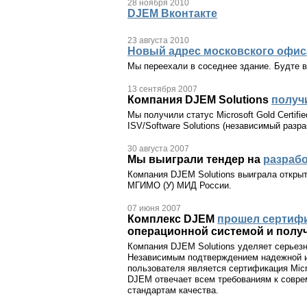
28 ноября 2010
DJEM Вконтакте
23 августа 2010
Новый адрес московского офис
Мы переехали в соседнее здание. Будте в
13 сентября 2007
Компания DJEM Solutions
получи
Мы получили статус Microsoft Gold Certif
ISV/Software Solutions (независимый разр
30 августа 2007
Мы выиграли тендер на
разраб
Компания DJEM Solutions выиграла открыт
МГИМО (У) МИД России.
07 июня 2007
Комплекс DJEM
прошел сертифи
операционной системой и получил
Компания DJEM Solutions уделяет серьез
Независимым подтверждением надежной и
пользователя является сертификация Micro
DJEM отвечает всем требованиям к совр
стандартам качества.