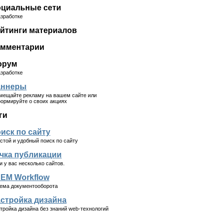
циальные сети
азработке
йтинги материалов
мментарии
орум
азработке
аннеры
мещайте рекламу на вашем сайте или
ормируйте о своих акциях
ги
иск по сайту
стой и удобный поиск по сайту
чка публикации
и у вас несколько сайтов.
EM Workflow
ема документооборота
стройка дизайна
тройка дизайна без знаний web-технологий