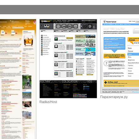
Паразитариум.ру
RadiusHost