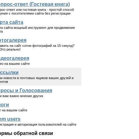
прос-ответ (Гостевая книга)
рос-ответ или гостевая книга - простой способ
ения с посетителями сайта без регистрации
рта сайта
та сайта мощный инструмент для продвижения
та
тогалерея
авить на сайт сотни фотографий за 15 секунд?
 Это реально!
деогалерея
ео на вашем сайте
ссылки
и новости в почтовых ящиков ваших друзей и
ентов
росы и Голосования
и вам важно мнение других
оги
г на вашем сайте
em users
истрация и авторизация пользователей на сайте
рмы обратной связи