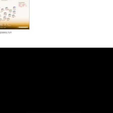
рама.ru»