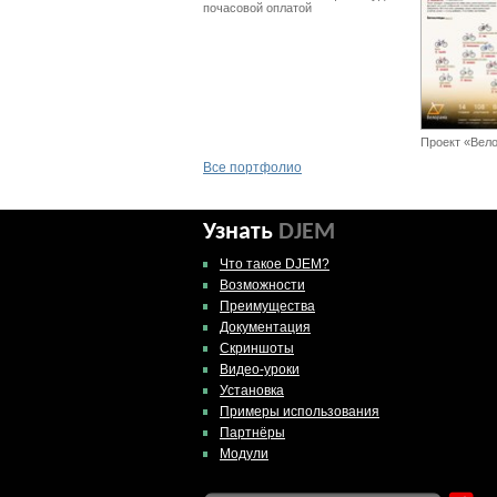
почасовой оплатой
Проект «Вело
Все портфолио
Узнать
DJEM
Что такое DJEM?
Возможности
Преимущества
Документация
Скриншоты
Видео-уроки
Установка
Примеры использования
Партнёры
Модули