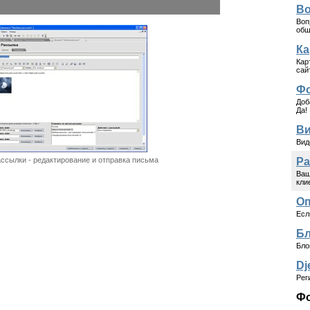
Во
Воп
общ
Ка
Кар
сай
Фо
Доб
Да!
Ви
Вид
ссылки - редактирование и отправка письма
Ра
Ваш
кли
Оп
Есл
Бл
Бло
Dj
Рег
Фо