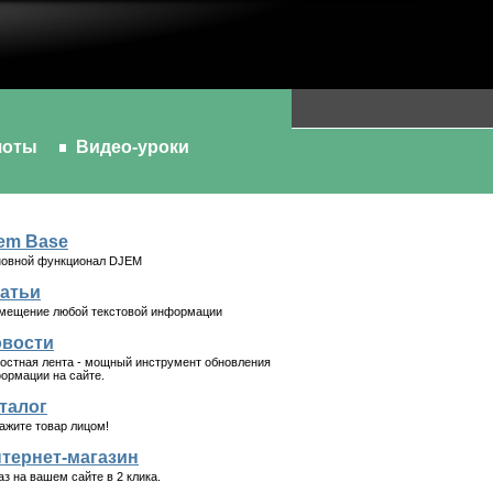
шоты
Видео-уроки
em Base
овной функционал DJEM
атьи
мещение любой текстовой информации
вости
остная лента - мощный инструмент обновления
ормации на сайте.
талог
ажите товар лицом!
тернет-магазин
аз на вашем сайте в 2 клика.