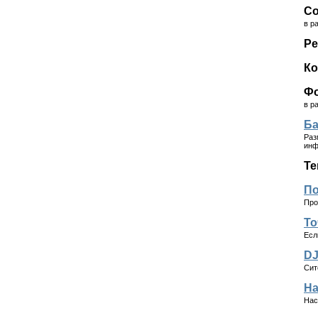
Со
в р
Ре
Ко
Ф
в р
Б
Раз
инф
Те
По
Про
То
Есл
DJ
Сит
На
Нас