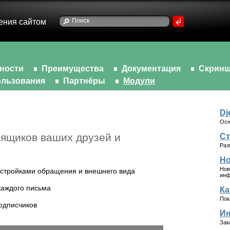
ения сайтом
ности
Преимущества
Документация
Скрин
льзования
Партнёры
Модули
Dj
Осн
 ящиков ваших друзей и
Ст
Раз
Но
Нов
астройками обращения и внешнего вида
инф
каждого письма
Ка
Пок
одписчиков
Ин
Зак