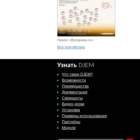
Проект «Велорама.ru»
Все портфолио
Узнать
DJEM
Что такое DJEM?
Возможности
Преимущества
Документация
Скриншоты
Видео-уроки
Установка
Примеры использования
Партнёры
Модули