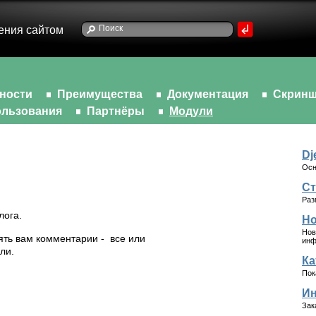
ения сайтом
ности
Преимущества
Документация
Скрин
льзования
Партнёры
Модули
Dj
Осн
Ст
Раз
лога.
Но
Нов
лять вам
комментарии - все
или
инф
ли.
Ка
Пок
Ин
Зак