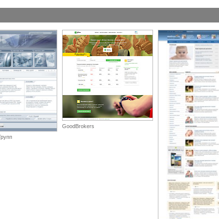
GoodBrokers
Групп