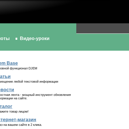
шоты
Видео-уроки
em Base
овной функционал DJEM
атьи
мещение любой текстовой информации
вости
остная лента - мощный инструмент обновления
ормации на сайте.
талог
ажите товар лицом!
тернет-магазин
аз на вашем сайте в 2 клика.