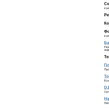
Со
в р
Ре
Ко
Ф
в р
Б
Раз
инф
Те
По
Про
То
Есл
DJ
Сит
На
Нас