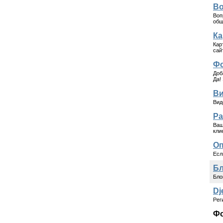
Во
Воп
общ
Ка
Кар
сай
Фо
Доб
Да!
Ви
Вид
Ра
Ваш
кли
Оп
Есл
Бл
Бло
Dj
Рег
Фо