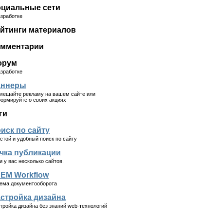
циальные сети
азработке
йтинги материалов
мментарии
орум
азработке
аннеры
мещайте рекламу на вашем сайте или
ормируйте о своих акциях
ги
иск по сайту
стой и удобный поиск по сайту
чка публикации
и у вас несколько сайтов.
EM Workflow
ема документооборота
стройка дизайна
тройка дизайна без знаний web-технологий