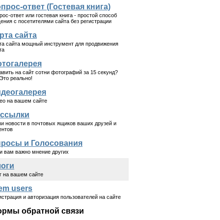
прос-ответ (Гостевая книга)
рос-ответ или гостевая книга - простой способ
ения с посетителями сайта без регистрации
рта сайта
та сайта мощный инструмент для продвижения
та
тогалерея
авить на сайт сотни фотографий за 15 секунд?
 Это реально!
деогалерея
ео на вашем сайте
ссылки
и новости в почтовых ящиков ваших друзей и
ентов
росы и Голосования
и вам важно мнение других
оги
г на вашем сайте
em users
истрация и авторизация пользователей на сайте
рмы обратной связи