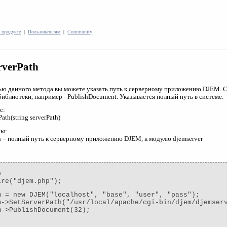
 продукте
|
Пользователям
|
Community
rverPath
ю данного метода вы можете указать путь к серверному приложению DJEM. 
библиотеки, например - PublishDocument. Указывается полный путь в системе.
с:
Path(string serverPath)
ры:
th – полный путь к серверному приложению DJEM, к модулю djemserver
p
ire("djem.php");
m = new DJEM("localhost", "base", "user", "pass");
m->SetServerPath("/usr/local/apache/cgi-bin/djem/djemser
m->PublishDocument(32);