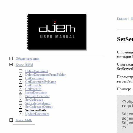
Главная
|
О
SetSe
С помощь
методов 
Общие сведения
Синтакси
Класс DJEM
SetServer
DeleteDocument
DeleteDocumentsFromFolder
Парамет
GetDocument
serverPa
GetDocumentByName
GetForeach
GetParentId
Пример:
InsertDocument
PublishDocument
SetCodepage
<?ph
SetCodepageInput
requ
SetCodepageOutput
SetServerPath
UpdateDocument
$dje
$dje
Класс XML
$dje
?>