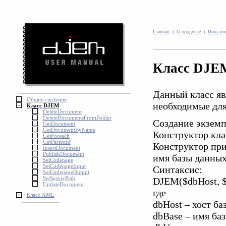
Главная
|
О продукте
|
Пользов
Класс DJE
Данный класс яв
Общие сведения
необходимые дл
Класс DJEM
DeleteDocument
DeleteDocumentsFromFolder
Создание экзем
GetDocument
GetDocumentByName
Конструктор кла
GetForeach
GetParentId
Конструктор при
InsertDocument
PublishDocument
имя базы данных
SetCodepage
SetCodepageInput
Синтаксис:
SetCodepageOutput
SetServerPath
DJEM($dbHost, $
UpdateDocument
где
Класс XML
dbHost – хост б
dbBase – имя ба