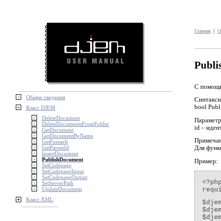
Главная
|
О
Publ
С помощь
Общие сведения
Синтакси
bool Publ
Класс DJEM
DeleteDocument
Парамет
DeleteDocumentsFromFolder
id – иде
GetDocument
GetDocumentByName
Примеча
GetForeach
GetParentId
Для функ
InsertDocument
PublishDocument
Пример:
SetCodepage
SetCodepageInput
SetCodepageOutput
<?ph
SetServerPath
UpdateDocument
requ
Класс XML
$dje
$dje
$dje