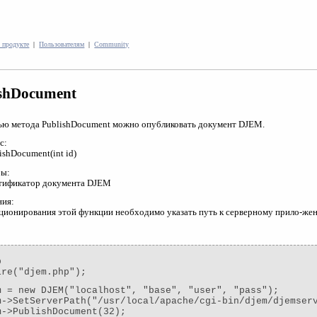
 продукте
|
Пользователям
|
Community
ishDocument
ю метода PublishDocument можно опубликовать документ DJEM.
с:
ishDocument(int id)
ры:
нтификатор документа DJEM
ния:
ционирования этой функции необходимо указать путь к серверному прило-жен
p
ire("djem.php");
m = new DJEM("localhost", "base", "user", "pass");
m->SetServerPath("/usr/local/apache/cgi-bin/djem/djemser
m->PublishDocument(32);