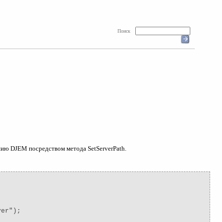
Поиск
ию DJEM посредством метода SetServerPath.
ver");