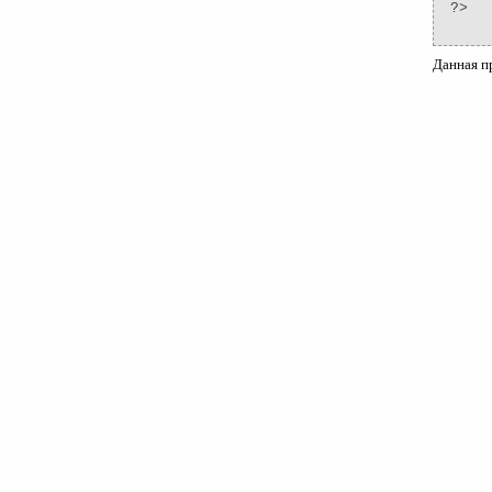
?>
Данная п