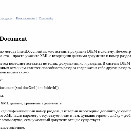
 продукте
|
Пользователям
|
Community
tDocument
ю метода InsertDocument можно вставить документ DJEM в систему. Не-смотря
ро-сто – просто укажите XML с входящими данными документа и номер раздела,
етод позволяет вставлять не только документы, но и разделы. В системе DJEM
жным отличием является способность раздела содержать в себе другие раздел
ами весьма схожи.
с:
tDocument(xml docXml[, int folderId])
ры:
 XML данные, хранимые в документе
 – идентификационный номер раздела, в который необходимо добавить документ
го XML. Если параметр отсутствует и там и там, функция вернет ошибку – доба
 в том случае, если указанный документ-отец не существует.
емое значение: