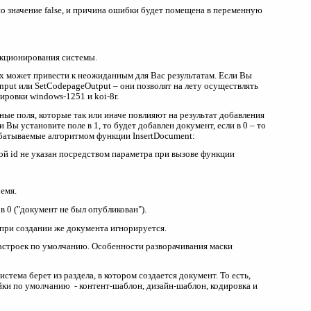
о значение false, и причина ошибки будет помещена в переменную
кционирования системы.
х может привести к неожиданным для Вас результатам. Если Вы
put или SetCodepageOutput – они позволят на лету осуществлять
ровки windows-1251 и koi-8r.
е поля, которые так или иначе повлияют на результат добавления
 Вы установите поле в 1, то будет добавлен документ, если в 0 – то
абатываемые алгоритмом функции InsertDocument:
вой id не указан посредством параметра при вызове функции
ремя.
в 0 ("документ не был опубликован").
, при создании же документа игнорируется.
з настроек по умолчанию. Особенности разворачивания маски
тема берет из раздела, в котором создается документ. То есть,
ки по умолчанию - контент-шаблон, дизайн-шаблон, кодировка и