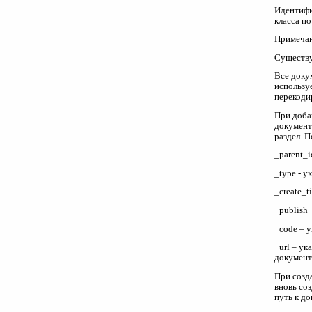
Идентифи
класса по
Примеча
Существу
Все доку
использу
перекоди
При доба
документо
раздел. 
_parent_
_type - у
_create_t
_publish_
_code – 
_url – у
документ
При созда
вновь со
путь к до