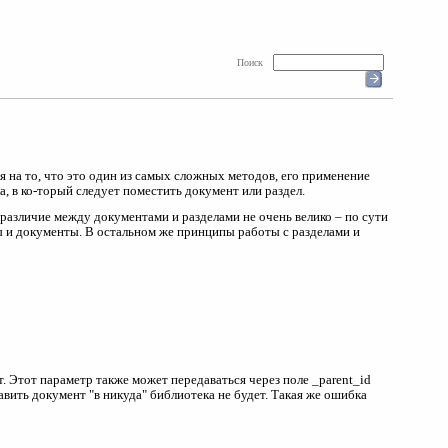
Поиск
 на то, что это один из самых сложных методов, его применение
 в ко-торый следует поместить документ или раздел.
 различие между документами и разделами не очень велико – по сути
ы и документы. В остальном же принципы работы с разделами и
. Этот параметр также может передаваться через поле _parent_id
вить документ "в никуда" библиотека не будет. Такая же ошибка