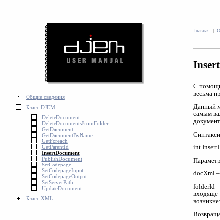
Главная
|
О
Inser
С помощь
весьма п
Общие сведения
Данный м
Класс DJEM
самым ва
DeleteDocument
документ
DeleteDocumentsFromFolder
GetDocument
Синтакси
GetDocumentByName
GetForeach
GetParentId
int Inser
InsertDocument
PublishDocument
Парамет
SetCodepage
SetCodepageInput
docXml –
SetCodepageOutput
SetServerPath
folderId
UpdateDocument
входяще-
Класс XML
возникнет
Возвраща