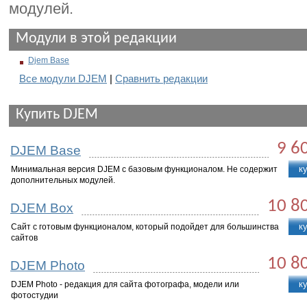
модулей.
Модули в этой редакции
Djem Base
Все модули DJEM
|
Сравнить редакции
Купить DJEM
9 6
DJEM Base
к
Минимальная версия DJEM с базовым функционалом. Не содержит
дополнительных модулей.
10 8
DJEM Box
к
Cайт с готовым функционалом, который подойдет для большинства
сайтов
10 8
DJEM Photo
к
DJEM Photo - редакция для сайта фотографа, модели или
фотостудии