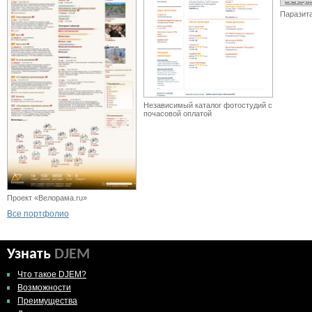
Паразит
Независимый каталог фотостудий с
почасовой оплатой
Проект «Велорама.ru»
Все портфолио
Узнать
DJEM
Что такое DJEM?
Возможности
Преимущества